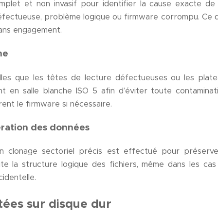
mplet et non invasif pour identifier la cause exacte d
éfectueuse, problème logique ou firmware corrompu. Ce d
 sans engagement.
he
lles que les têtes de lecture défectueuses ou les plat
t en salle blanche ISO 5 afin d’éviter toute contamina
nt le firmware si nécessaire.
ération des données
un clonage sectoriel précis est effectué pour préserve
uite la structure logique des fichiers, même dans les c
identelle.
tées sur disque dur