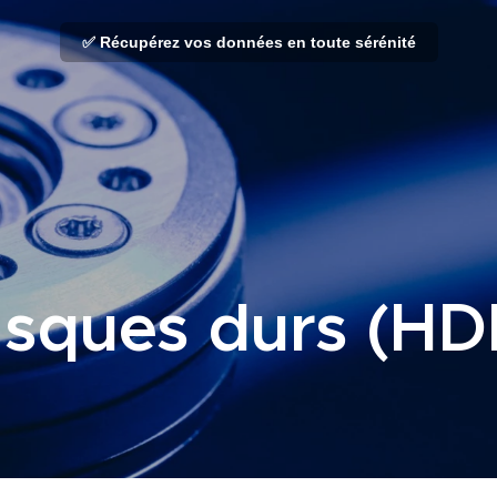
✅ Récupérez vos données en toute sérénité
isques durs (HD