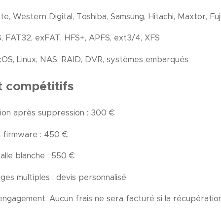
e, Western Digital, Toshiba, Samsung, Hitachi, Maxtor, Fuj
S, FAT32, exFAT, HFS+, APFS, ext3/4, XFS
acOS, Linux, NAS, RAID, DVR, systèmes embarqués
t compétitifs
ion après suppression : 300 €
 firmware : 450 €
alle blanche : 550 €
s multiples : devis personnalisé
engagement. Aucun frais ne sera facturé si la récupération