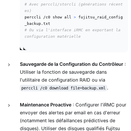
# Avec perccli/storcli (générations récent
es)
perccli /c0 show all 
>
 fujitsu_raid_config
# Ou via l'interface iRMC en exportant la 
configuration matérielle
Sauvegarde de la Configuration du Contrôleur
:
Utiliser la fonction de sauvegarde dans
l'utilitaire de configuration RAID ou via
.
perccli /c0 download file=backup.xml
Maintenance Proactive
: Configurer l'iRMC pour
envoyer des alertes par email en cas d'erreur
(notamment les défaillances prédictives de
disques). Utiliser des disques qualifiés Fujitsu