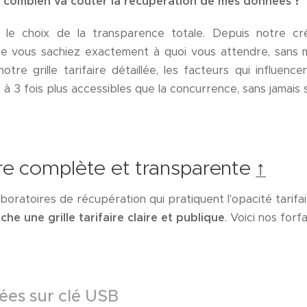
:
combien va coûter la récupération de mes données ?
 le choix de la transparence totale. Depuis notre cr
ue vous sachiez exactement à quoi vous attendre, sans m
tre grille tarifaire détaillée, les facteurs qui influence
 à 3 fois plus accessibles que la concurrence, sans jamais sa
faire complète et transparente
↑
boratoires de récupération qui pratiquent l'opacité tarif
che une grille tarifaire claire et publique
. Voici nos forf
ées sur clé USB