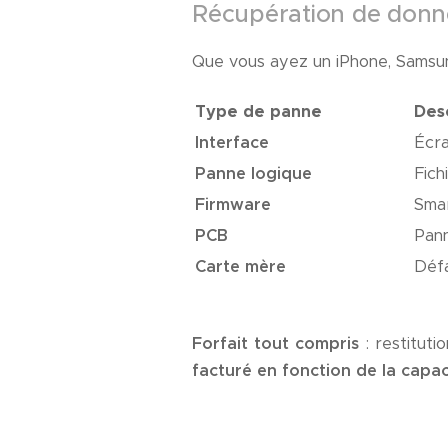
Récupération de donn
Que vous ayez un iPhone, Samsun
Type de panne
Des
Interface
Écra
Panne logique
Fich
Firmware
Smar
PCB
Pann
Carte mère
Défa
Forfait tout compris
: restituti
facturé en fonction de la capa