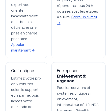
expert vous
répondons sous 24 h
oriente
ouvrées avec les étapes
immédiatement
à suivre.
Écrire un e-mail
et, si besoin,
→
déclenche une
prise en charge
prioritaire.
Appeler
maintenant →
Outil en ligne
Entreprises
Enlèvement &
Estimez votre prix
urgence
en 2 minutes
Pour les serveurs et
selon le support
systèmes critiques :
et la panne, puis
enlèvement,
lancez votre
interlocuteur dédié, NDA,
demande de
traitement 24-48 h.