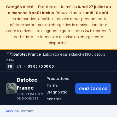
Congés d'été
— Dafotec est fermé du
lundi 27 juillet au
dimanche 9 août inclus
. Réouverture le
lundi 10 août
.
Les demandes, dépôts et envois reçus pendant cette
période seront pris en charge dès la reprise, dans leur
ordre d'arrivée — le diagnostic gratuit sous 24 h reprend à
cette date. Le formulaire de prise en charge reste
disponible.
🇫🇷
Dafotec France
· Laboratoire salle blanche ISO 5 depuis
2004
FR
EN
·
09 83 70 00 00
Prestations
Dafotec
Tarifs
France
09 83 70 00 00
Diagnostic
RÉCUPÉRATION
centres
DE DONNÉES
Accueil
/
Contact