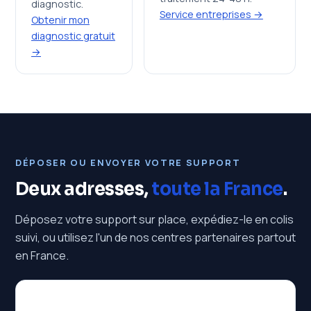
diagnostic.
Service entreprises →
Obtenir mon
diagnostic gratuit
→
DÉPOSER OU ENVOYER VOTRE SUPPORT
Deux adresses,
toute la France
.
Déposez votre support sur place, expédiez-le en colis
suivi, ou utilisez l'un de nos centres partenaires partout
en France.
Siège & laboratoire