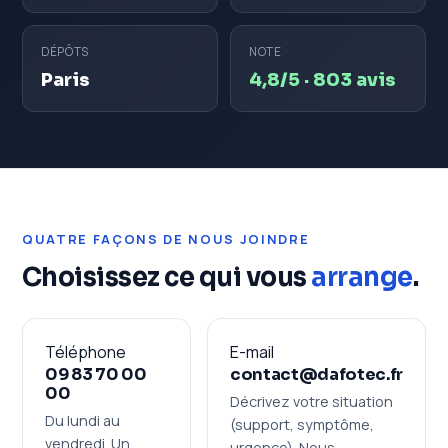
DÉPÔTS
NOTE
Paris
4,8/5 · 803 avis
QUATRE FAÇONS DE NOUS JOINDRE
Choisissez ce qui vous
arrange
.
Téléphone
E-mail
09 83 70 00
contact@dafotec.fr
00
Décrivez votre situation
Du lundi au
(support, symptôme,
vendredi. Un
urgence). Nous