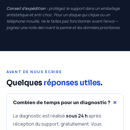
Conseil d'expédition :
protégez le support dans un emballage
antistatique et anti-choc. Pour un disque qui clique ou un
téléphone mouillé, ne le faites pas fonctionner avant l'envoi —
joignez une note décrivant la panne et les données prioritaires.
AVANT DE NOUS ÉCRIRE
Quelques
réponses utiles
.
+
Combien de temps pour un diagnostic ?
Le diagnostic est réalisé
sous 24 h
après
réception du support, gratuitement. Vous