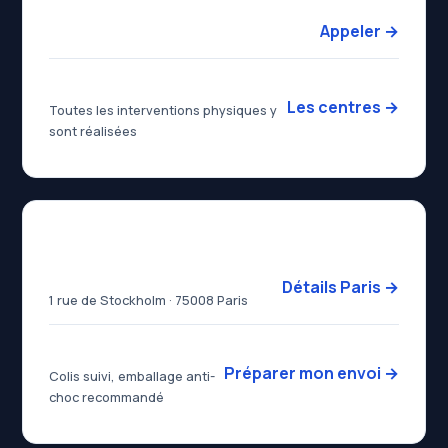
Dafotec
Appeler →
Salle blanche ISO 5
Les centres →
Toutes les interventions physiques y
sont réalisées
Dépôt — Paris 8ᵉ
Dafotec Paris
Détails Paris →
1 rue de Stockholm · 75008 Paris
Envoi sécurisé
Préparer mon envoi →
Colis suivi, emballage anti-
choc recommandé