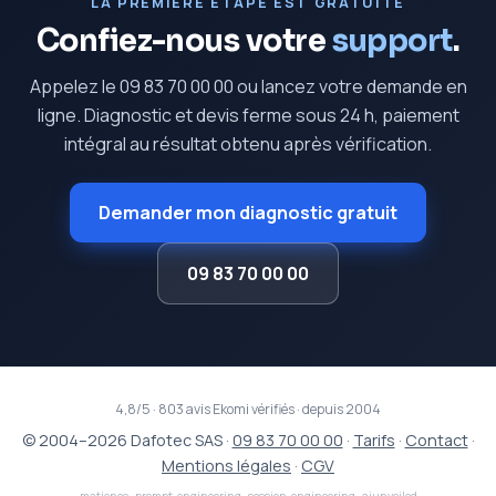
LA PREMIÈRE ÉTAPE EST GRATUITE
Confiez-nous votre
support
.
Appelez le 09 83 70 00 00 ou lancez votre demande en
ligne. Diagnostic et devis ferme sous 24 h, paiement
intégral au résultat obtenu après vérification.
Demander mon diagnostic gratuit
09 83 70 00 00
4,8/5 · 803 avis Ekomi vérifiés · depuis 2004
© 2004–2026 Dafotec SAS ·
09 83 70 00 00
·
Tarifs
·
Contact
·
Mentions légales
·
CGV
matience
·
prompt-engineering
·
session-engineering
·
aiunveiled