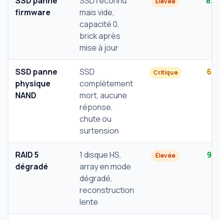
SSD panne
SSD reconnu
82
Élevée
firmware
mais vide,
capacité 0,
brick après
mise à jour
SSD panne
SSD
61
Critique
physique
complètement
NAND
mort, aucune
réponse,
chute ou
surtension
RAID 5
1 disque HS,
91
Élevée
dégradé
array en mode
dégradé,
reconstruction
lente