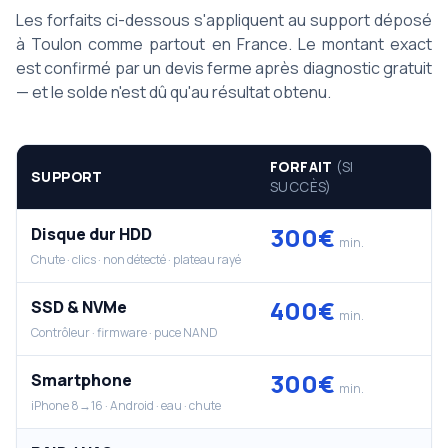
Les forfaits ci-dessous s'appliquent au support déposé
à Toulon comme partout en France. Le montant exact
est confirmé par un devis ferme après diagnostic gratuit
— et le solde n'est dû qu'au résultat obtenu.
FORFAIT
(SI
SUPPORT
SUCCÈS)
300€
Disque dur HDD
min.
Chute · clics · non détecté · plateau rayé
400€
SSD & NVMe
min.
Contrôleur · firmware · puce NAND
300€
Smartphone
min.
iPhone 8→16 · Android · eau · chute