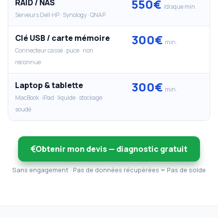
550€
RAID / NAS
/disque min.
Serveurs Dell·HP · Synology · QNAP
300€
Clé USB / carte mémoire
min.
Connecteur cassé · puce · non
reconnue
300€
Laptop & tablette
min.
MacBook · iPad · liquide · stockage
soudé
Obtenir mon devis — diagnostic gratuit
Sans engagement · Pas de données récupérées = Pas de solde