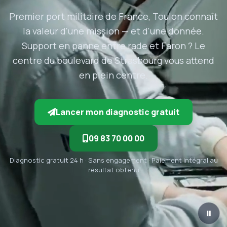
Premier port militaire de France, Toulon connaît
la valeur d'une mission — et d'une donnée.
Support en panne entre rade et Faron ? Le
centre du boulevard de Strasbourg vous attend
en plein centre.
Lancer mon diagnostic gratuit
09 83 70 00 00
Diagnostic gratuit 24 h · Sans engagement · Paiement intégral au
résultat obtenu