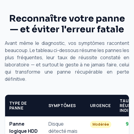
Reconnaître votre panne
— et éviter l'erreur fatale
Avant même le diagnostic, vos symptômes racontent
beaucoup. Le tableau ci-dessous résume les pannes les
plus fréquentes, leur taux de réussite constaté en
laboratoire — et surtout le geste à ne jamais faire, celui
qui transforme une panne récupérable en perte
définitive.
TAUX
TYPE DE
SYMPTÔMES
URGENCE
RÉUSS
PANNE
INDIC
Panne
Disque
95
Modérée
logique HDD
détecté mais