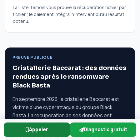
La Liste Témoin vous prouve la récupération fichier par
fichier ; le paiement intégral n'intervient qu'au résultat
obtenu.
PREUVE PUBLIQUE
Cristallerie Baccarat : des données
rendues après le ransomware
Black Basta
En septembre 2023, la cristallerie Baccarat est
victime d'une cyberattaque du groupe Black
Basta. La récupération de ses données est
confiée à notre laboratoire — une intervention
Appeler
Diagnostic gratuit
relatée par la presse spécialisée et nationale.
Quand tout semble chiffré ou perdu, il reste une