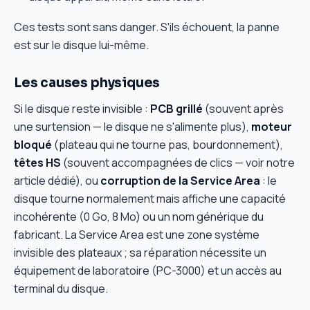
Ces tests sont sans danger. S'ils échouent, la panne
est sur le disque lui-même.
Les causes physiques
Si le disque reste invisible :
PCB grillé
(souvent après
une surtension — le disque ne s'alimente plus),
moteur
bloqué
(plateau qui ne tourne pas, bourdonnement),
têtes HS
(souvent accompagnées de clics — voir notre
article dédié), ou
corruption de la Service Area
: le
disque tourne normalement mais affiche une capacité
incohérente (0 Go, 8 Mo) ou un nom générique du
fabricant. La Service Area est une zone système
invisible des plateaux ; sa réparation nécessite un
équipement de laboratoire (PC-3000) et un accès au
terminal du disque.