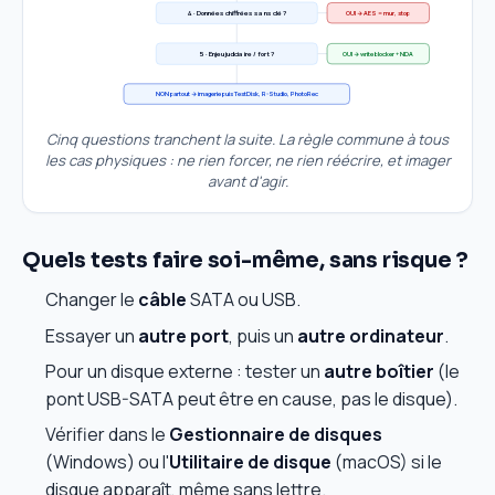
OUI → AES = mur, stop
4 · Données chiffrées sans clé ?
OUI → write blocker + NDA
5 · Enjeu judiciaire / fort ?
NON partout → imagerie puis TestDisk, R-Studio, PhotoRec
Cinq questions tranchent la suite. La règle commune à tous
les cas physiques : ne rien forcer, ne rien réécrire, et imager
avant d'agir.
Quels tests faire soi-même, sans risque ?
Changer le
câble
SATA ou USB.
Essayer un
autre port
, puis un
autre ordinateur
.
Pour un disque externe : tester un
autre boîtier
(le
pont USB-SATA peut être en cause, pas le disque).
Vérifier dans le
Gestionnaire de disques
(Windows) ou l'
Utilitaire de disque
(macOS) si le
disque apparaît, même sans lettre.