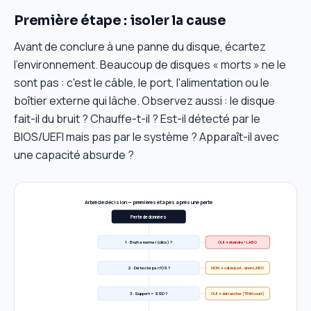
Première étape : isoler la cause
Avant de conclure à une panne du disque, écartez
l'environnement. Beaucoup de disques « morts » ne le
sont pas : c'est le câble, le port, l'alimentation ou le
boîtier externe qui lâche. Observez aussi : le disque
fait-il du bruit ? Chauffe-t-il ? Est-il détecté par le
BIOS/UEFI mais pas par le système ? Apparaît-il avec
une capacité absurde ?
Arbre de décision — premières étapes après une perte
Perte de données
1 · Bruit anormal (clics) ?
OUI → éteindre + LABO
NON → câble/port, sinon LABO
2 · Détecté par l'OS ?
OUI → débrancher (TRIM court)
3 · Support = SSD ?