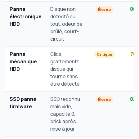
Panne
Disque non
88
Élevée
électronique
détecté du
HDD
tout, odeur de
brûlé, court-
circuit
Panne
Clics,
78
Critique
mécanique
grattements,
HDD
disque qui
tourne sans
être détecté
SSD panne
SSD reconnu
82
Élevée
firmware
mais vide,
capacité 0,
brick après
mise à jour