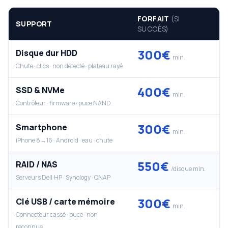
FORFAIT
(SI
SUPPORT
SUCCÈS)
300€
Disque dur HDD
min.
Chute · clics · non détecté · plateau rayé
400€
SSD & NVMe
min.
Contrôleur · firmware · puce NAND
300€
Smartphone
min.
iPhone 8→16 · Android · eau · chute
550€
RAID / NAS
/disque min.
Serveurs Dell·HP · Synology · QNAP
300€
Clé USB / carte mémoire
min.
Connecteur cassé · puce · non
reconnue