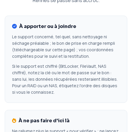
Rennes se passe sans accroc.
À apporter ou à joindre
Le support concerné, tel quel, sans nettoyage ni
séchage préalable ; le bon de prise en charge rempli
(téléchargeable sur cette page) ; vos coordonnées
complètes pour le suivi et la restitution.
Si le support est chiffré (BitLocker, FileVault, NAS
chiffré), notez la clé ou le mot de passe sur le bon :
sans lui, les données récupérées resteraient illisibles.
Pour un RAID ou un NAS, étiquetez l'ordre des disques
si vous le connaissez.
À ne pas faire d'ici là
Ne rallumez plus le support « pour vérifier » ; ne lancez