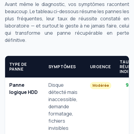
Avant même le diagnostic, vos symptômes racontent
beaucoup. Le tableau ci-dessous résume les pannes les
plus fréquentes, leur taux de réussite constaté en
laboratoire — et surtout le geste à ne jamais faire, celui
qui transforme une panne récupérable en perte
définitive.
TAUX
TYPE DE
SYMPTÔMES
URGENCE
RÉUSS
PANNE
INDIC
Panne
Disque
95
Modérée
logique HDD
détecté mais
inaccessible,
demande
formatage,
fichiers
invisibles