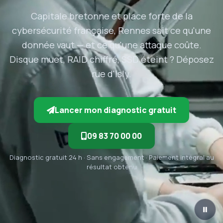
Capitale bretonne et place forte de la
cybersécurité française, Rennes sait ce qu'une
donnée vaut — et ce qu'une attaque coûte.
Disque muet, RAID chiffré, SSD éteint ? Déposez
rue d'Isly.
Lancer mon diagnostic gratuit
09 83 70 00 00
Diagnostic gratuit 24 h · Sans engagement · Paiement intégral au
résultat obtenu