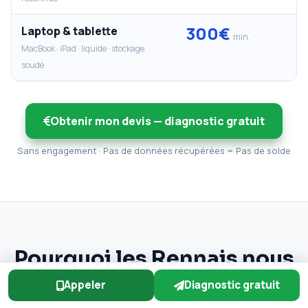
300€
Laptop & tablette
min.
MacBook · iPad · liquide · stockage
soudé
Obtenir mon devis — diagnostic gratuit
Sans engagement · Pas de données récupérées = Pas de solde
Pourquoi les Rennais nous
font confiance
Appeler
Diagnostic gratuit