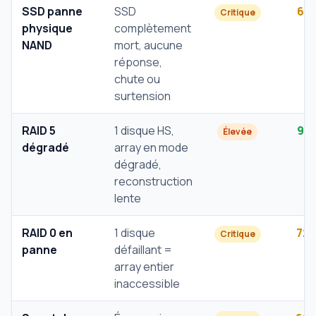
SSD panne
SSD
61
Critique
physique
complètement
NAND
mort, aucune
réponse,
chute ou
surtension
RAID 5
1 disque HS,
91
Élevée
dégradé
array en mode
dégradé,
reconstruction
lente
RAID 0 en
1 disque
72
Critique
panne
défaillant =
array entier
inaccessible