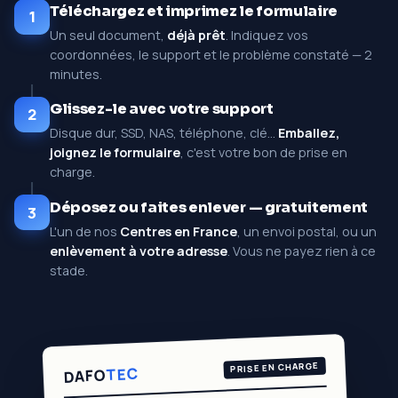
Téléchargez et imprimez le formulaire
1
Un seul document,
déjà prêt
. Indiquez vos
coordonnées, le support et le problème constaté — 2
minutes.
Glissez-le avec votre support
2
Disque dur, SSD, NAS, téléphone, clé…
Emballez,
joignez le formulaire
, c'est votre bon de prise en
charge.
Déposez ou faites enlever — gratuitement
3
L'un de nos
Centres en France
, un envoi postal, ou un
enlèvement à votre adresse
. Vous ne payez rien à ce
stade.
PRISE EN CHARGE
TEC
DAFO