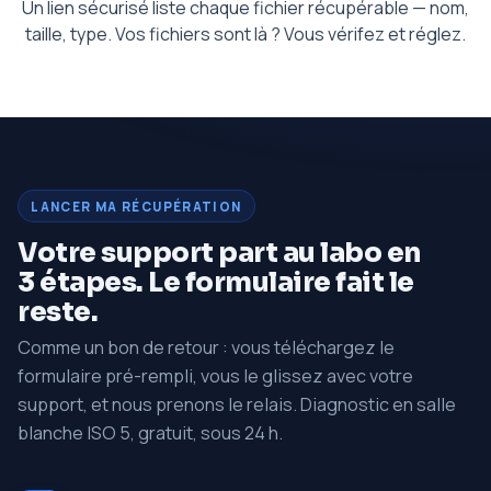
Un lien sécurisé liste chaque fichier récupérable — nom,
taille, type. Vos fichiers sont là ? Vous vérifez et réglez.
LANCER MA RÉCUPÉRATION
Votre support part au labo en
3 étapes. Le formulaire fait le
reste.
Comme un bon de retour : vous téléchargez le
formulaire pré-rempli, vous le glissez avec votre
support, et nous prenons le relais. Diagnostic en salle
blanche ISO 5, gratuit, sous 24 h.