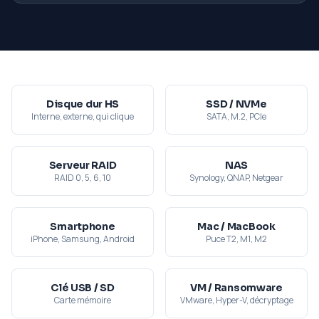
Disque dur HS
SSD / NVMe
Interne, externe, qui clique
SATA, M.2, PCIe
Serveur RAID
NAS
RAID 0, 5, 6, 10
Synology, QNAP, Netgear
Smartphone
Mac / MacBook
iPhone, Samsung, Android
Puce T2, M1, M2
Clé USB / SD
VM / Ransomware
Carte mémoire
VMware, Hyper-V, décryptage