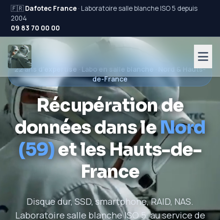
🇫🇷
Dafotec France
· Laboratoire salle blanche ISO 5 depuis
2004
09 83 70 00 00
22 ans d'expertise · Labo en salle blanche · Nord & Hauts-
de-France
Récupération de
données dans le
Nord
(59)
et les Hauts-de-
France
Disque dur, SSD, smartphone, RAID, NAS.
Laboratoire salle blanche ISO 5, au service de