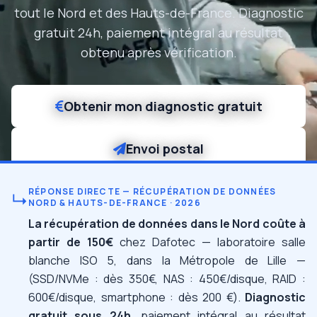
tout le Nord et des Hauts-de-France. Diagnostic
gratuit 24h, paiement intégral au résultat
obtenu après vérification.
Obtenir mon diagnostic gratuit
Envoi postal
RÉPONSE DIRECTE — RÉCUPÉRATION DE DONNÉES
↳
NORD & HAUTS-DE-FRANCE · 2026
La récupération de données dans le Nord coûte à
partir de 150€
chez Dafotec — laboratoire salle
blanche ISO 5, dans la Métropole de Lille —
(SSD/NVMe : dès 350€, NAS : 450€/disque, RAID :
600€/disque, smartphone : dès 200 €).
Diagnostic
gratuit sous 24h
, paiement intégral au résultat