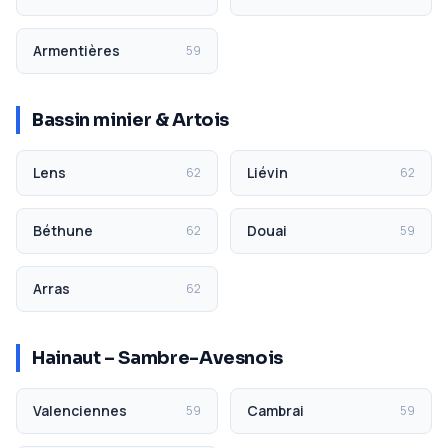
Armentières
59
Bassin minier & Artois
Lens
Liévin
62
62
Béthune
Douai
62
59
Arras
62
Hainaut – Sambre-Avesnois
Valenciennes
Cambrai
59
59