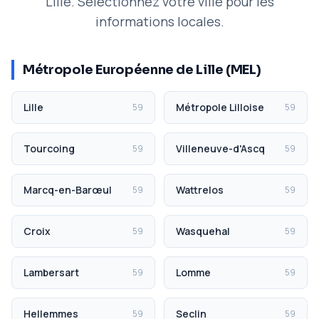
Lille. Sélectionnez votre ville pour les
informations locales.
Métropole Européenne de Lille (MEL)
Lille
Métropole Lilloise
59
59
Tourcoing
Villeneuve-d'Ascq
59
59
Marcq-en-Barœul
Wattrelos
59
59
Croix
Wasquehal
59
59
Lambersart
Lomme
59
59
Hellemmes
Seclin
59
59