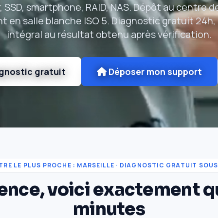
, SSD, smartphone, RAID, NAS. Dépôt au centre de
t en salle blanche ISO 5. Diagnostic gratuit 24h
intégral au résultat obtenu après vérification.
gnostic gratuit
Déposer mon support
TRE LE PLUS PROCHE : MARSEILLE · DIAGNOSTIC GRATUIT SOUS
nce, voici exactement qu
minutes