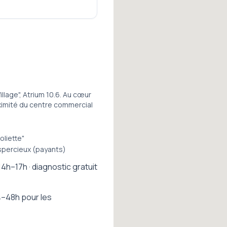
s
llage", Atrium 10.6. Au cœur
roximité du centre commercial
oliette"
Espercieux (payants)
14h–17h · diagnostic gratuit
–48h pour les