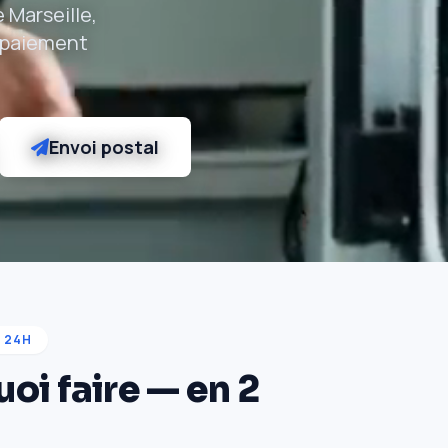
 Marseille,
, paiement
Envoi postal
 24H
oi faire — en 2