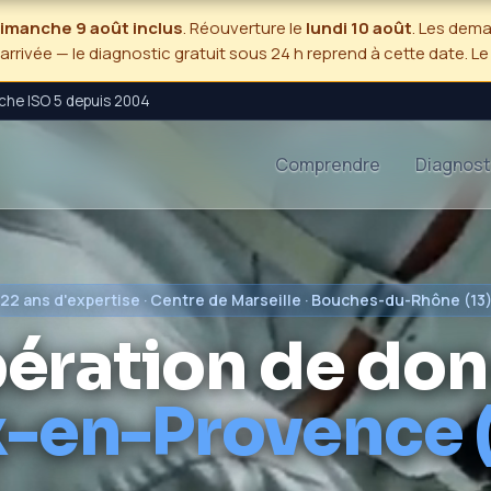
 dimanche 9 août inclus
. Réouverture le
lundi 10 août
. Les dem
'arrivée — le diagnostic gratuit sous 24 h reprend à cette date. L
nche ISO 5 depuis 2004
Comprendre
Diagnost
22 ans d'expertise · Centre de Marseille · Bouches-du-Rhône (13
ération de don
x-en-Provence (