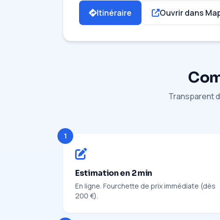
Itinéraire
Ouvrir dans Ma
Comm
Transparent du
1
Estimation en 2 min
En ligne. Fourchette de prix immédiate (dès
200 €).