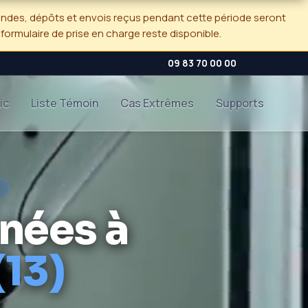
andes, dépôts et envois reçus pendant cette période seront
e formulaire de prise en charge reste disponible.
09 83 70 00 00
ic
Liste Témoin
Cas Extrêmes
Supports
)
nées à
13)