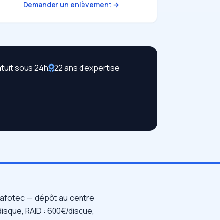
Demander un enlèvement →
atuit sous 24h
22 ans d'expertise
afotec — dépôt au centre
disque, RAID : 600€/disque,