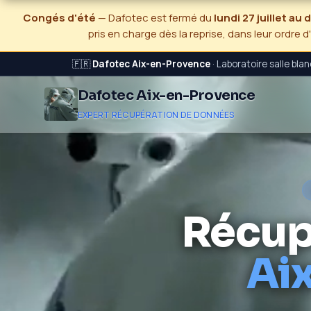
Congés d'été
— Dafotec est fermé du
lundi 27 juillet au
pris en charge dès la reprise, dans leur ordre d
🇫🇷
Dafotec Aix-en-Provence
· Laboratoire salle bla
Dafotec Aix-en-Provence
EXPERT RÉCUPÉRATION DE DONNÉES
Récup
Ai