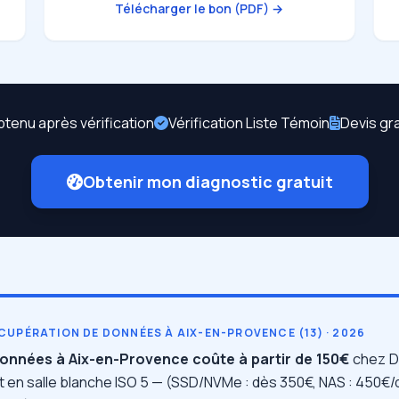
Télécharger le bon (PDF) →
btenu après vérification
Vérification Liste Témoin
Devis gr
Obtenir mon diagnostic gratuit
CUPÉRATION DE DONNÉES À AIX-EN-PROVENCE (13) · 2026
onnées à Aix-en-Provence coûte à partir de 150€
chez D
nt en salle blanche ISO 5 — (SSD/NVMe : dès 350€, NAS : 450€/