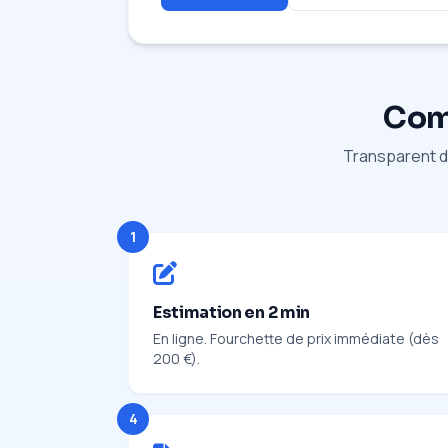
Comm
Transparent du
1
Estimation en 2 min
En ligne. Fourchette de prix immédiate (dès
200 €).
4