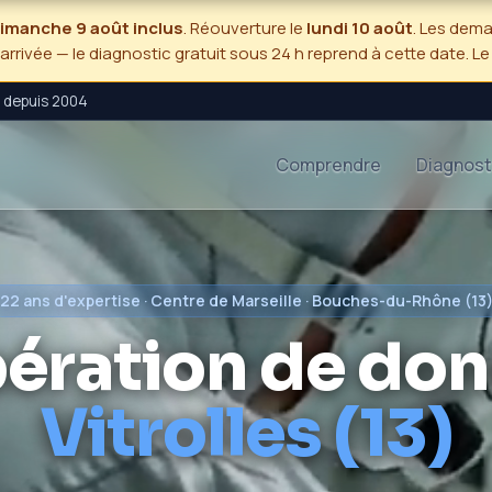
 dimanche 9 août inclus
. Réouverture le
lundi 10 août
. Les dem
'arrivée — le diagnostic gratuit sous 24 h reprend à cette date. L
5 depuis 2004
Comprendre
Diagnost
22 ans d'expertise · Centre de Marseille · Bouches-du-Rhône (13
ération de don
Vitrolles (13)