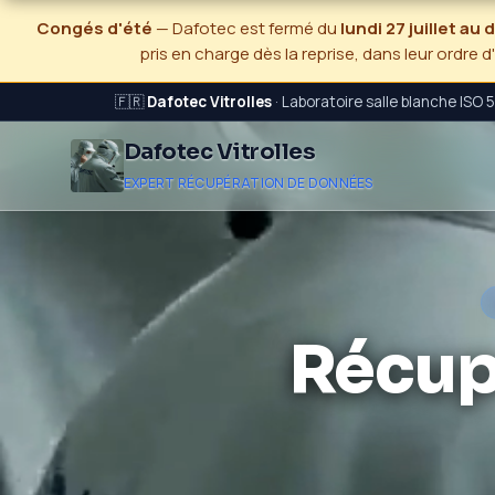
Congés d'été
— Dafotec est fermé du
lundi 27 juillet au
pris en charge dès la reprise, dans leur ordre d
🇫🇷
Dafotec Vitrolles
· Laboratoire salle blanche ISO 
Dafotec Vitrolles
EXPERT RÉCUPÉRATION DE DONNÉES
Récup