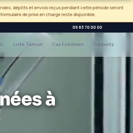
andes, dépôts et envois reçus pendant cette période seront
e formulaire de prise en charge reste disponible.
09 83 70 00 00
ic
Liste Témoin
Cas Extrêmes
Supports
)
nées à