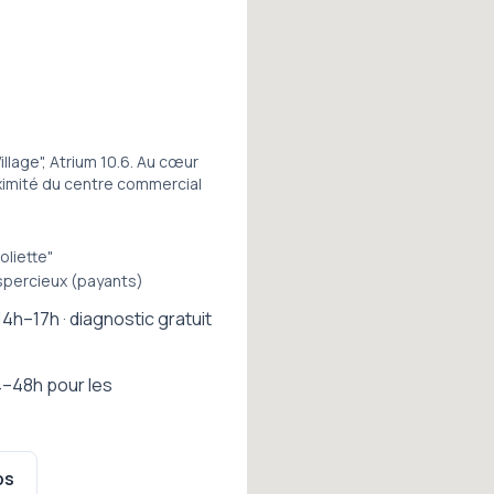
s
llage", Atrium 10.6. Au cœur
roximité du centre commercial
oliette"
Espercieux (payants)
14h–17h · diagnostic gratuit
–48h pour les
ps