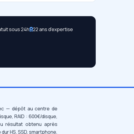
atuit sous 24h
22 ans d'expertise
c — dépôt au centre de
isque, RAID : 600€/disque,
au résultat obtenu après
ue dur HS, SSD, smartphone,