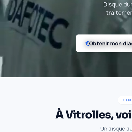
Disque dur
traitemen
Obtenir mon dia
CEN
À Vitrolles, v
Un disque du