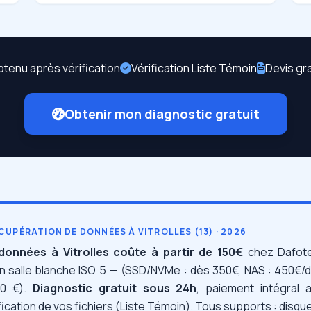
btenu après vérification
Vérification Liste Témoin
Devis gr
Obtenir mon diagnostic gratuit
CUPÉRATION DE DONNÉES À VITROLLES (13) · 2026
données à Vitrolles coûte à partir de 150€
chez Dafote
en salle blanche ISO 5 — (SSD/NVMe : dès 350€, NAS : 450€/d
00 €).
Diagnostic gratuit sous 24h
, paiement intégral 
ification de vos fichiers (Liste Témoin). Tous supports : disq