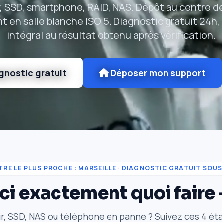
, SSD, smartphone, RAID, NAS. Dépôt au centre de
t en salle blanche ISO 5. Diagnostic gratuit 24h
intégral au résultat obtenu après vérification.
gnostic gratuit
Déposer mon support
TRE LE PLUS PROCHE : MARSEILLE · DIAGNOSTIC GRATUIT SOUS
oici exactement quoi faire
r, SSD, NAS ou téléphone en panne ? Suivez ces 4 ét