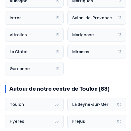
Aubagne
Martigues
13
13
Istres
Salon-de-Provence
13
13
Vitrolles
Marignane
13
13
La Ciotat
Miramas
13
13
Gardanne
13
Autour de notre centre de Toulon (83)
Toulon
La Seyne-sur-Mer
83
83
Hyères
Fréjus
83
83