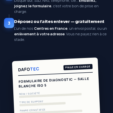
Disque dur, SSD, NAS, téléphone, clé…
Emballez,
joignez le formulaire
, c'est votre bon de prise en
charge.
Déposez ou faites enlever — gratuitement
3
L'un de nos
Centres en France
, un envoi postal, ou un
enlèvement à votre adresse
. Vous ne payez rien à ce
stade.
PRISE EN CHARGE
TEC
DAFO
FORMULAIRE DE DIAGNOSTIC — SALLE
BLANCHE ISO 5
NOM / SOCIÉTÉ
TYPE DE SUPPORT
PANNE CONSTATÉE