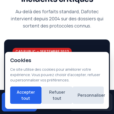
Au-delà des forfaits standard, Dafotec
intervient depuis 2004 sur des dossiers qui
sortent des protocoles connus.
CAS PUBLIC — SEPTEMBRE 2023
Cookies
Cyberattaque ransomware Black
Basta — Cristallerie Baccarat
Ce site utilise des cookies pour améliorer votre
expérience. Vous pouvez choisir d'accepter, refuser
Dafotec est intervenu en récupération de
ou personnaliser vos préférences.
données lors de la cyberattaque Black Basta
contre la cristallerie Baccarat en septembre
Accepter
Refuser
Personnaliser
2023
(incident rendu public)
. Mission de
tout
tout
Diagnostic
Avis
Urgences
★★★★★
récupération des données critiques sur
gratuit
Google
configuration RAID compromise, en amont de la