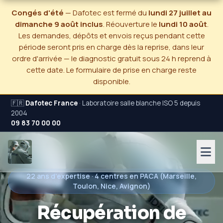
Congés d'été
— Dafotec est fermé du
lundi 27 juillet au
dimanche 9 août inclus
. Réouverture le
lundi 10 août
.
Les demandes, dépôts et envois reçus pendant cette
période seront pris en charge dès la reprise, dans leur
ordre d'arrivée — le diagnostic gratuit sous 24 h reprend à
cette date. Le formulaire de prise en charge reste
disponible.
🇫🇷
Dafotec France
· Laboratoire salle blanche ISO 5 depuis
2004
09 83 70 00 00
22 ans d'expertise · 4 centres en PACA (Marseille,
Toulon, Nice, Avignon)
Récupération de