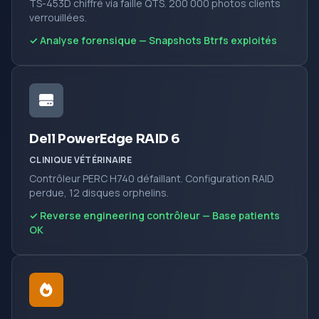
TS-453D chiffré via faille QTS. 200 000 photos clients
verrouillées.
✓ Analyse forensique — Snapshots Btrfs exploités
Dell PowerEdge RAID 6
CLINIQUE VÉTÉRINAIRE
Contrôleur PERC H740 défaillant. Configuration RAID
perdue, 12 disques orphelins.
✓ Reverse engineering contrôleur — Base patients
OK