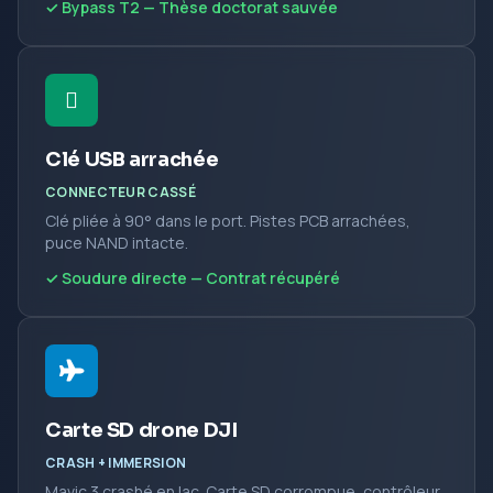
✓ Bypass T2 — Thèse doctorat sauvée
Clé USB arrachée
CONNECTEUR CASSÉ
Clé pliée à 90° dans le port. Pistes PCB arrachées,
puce NAND intacte.
✓ Soudure directe — Contrat récupéré
Carte SD drone DJI
CRASH + IMMERSION
Mavic 3 crashé en lac. Carte SD corrompue, contrôleur