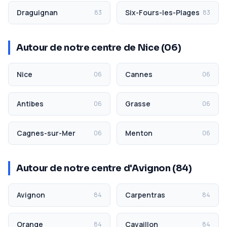
Draguignan
Six-Fours-les-Plages
83
83
Autour de notre centre de Nice (06)
Nice
Cannes
06
06
Antibes
Grasse
06
06
Cagnes-sur-Mer
Menton
06
06
Autour de notre centre d'Avignon (84)
Avignon
Carpentras
84
84
Orange
Cavaillon
84
84